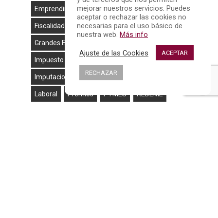
mejorar nuestros servicios. Puedes
Emprendimiento
EMPRESAS
Fiscal
aceptar o rechazar las cookies no
necesarias para el uso básico de
Fiscalidad
Ganancias Patrimoniales
nuestra web.
Más info
Grandes Empresas
Hacienda
Ajuste de las Cookies
ACEPTAR
Impuesto De Sociedades
Impuestos
RECHAZAR
Imputaciones De Renta
IRPF
IVA
Laboral
Premios
PYMES
REDEME
Rendimientos
Rendimientos Del Trabajo
Renta
Retenciones
Retenciones E Ingresos A Cuenta
Régimen General
Seguridad Social
Sociedades
Trabajadores
Tributación
Tributos