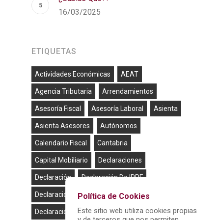
16/03/2025
ETIQUETAS
Actividades Económicas
AEAT
Agencia Tributaria
Arrendamientos
Asesoría Fiscal
Asesoría Laboral
Asienta
Asienta Asesores
Autónomos
Calendario Fiscal
Cantabria
Capital Mobiliario
Declaraciones
Declaración
Declaración De IRPF
Declaración De La Renta
Política de Cookies
Este sitio web utiliza cookies propias
Declaración Mensual
Emprendedor
y de terceros que nos permiten