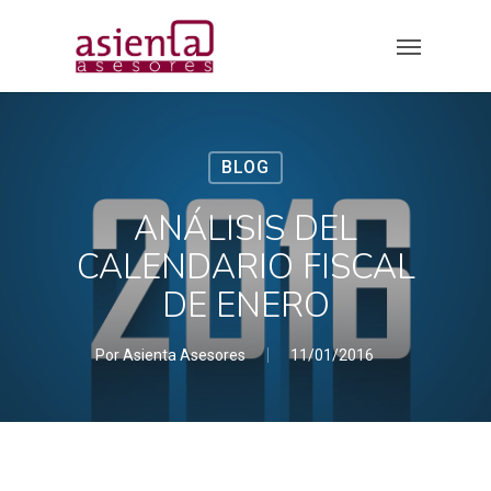
Skip
Menu
to
main
content
BLOG
ANÁLISIS DEL
CALENDARIO FISCAL
DE ENERO
Por
Asienta Asesores
11/01/2016