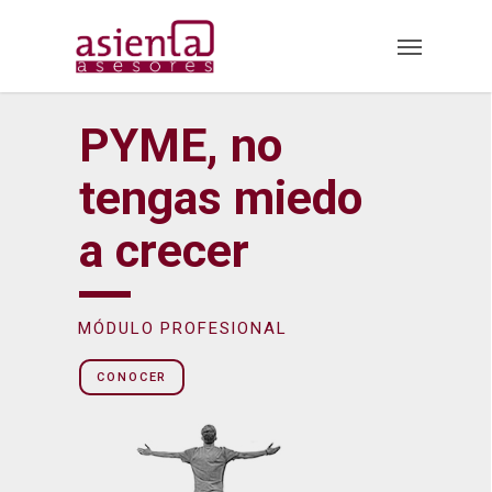
Skip
Menu
to
main
content
PYME, no
tengas miedo
a crecer
MÓDULO PROFESIONAL
CONOCER