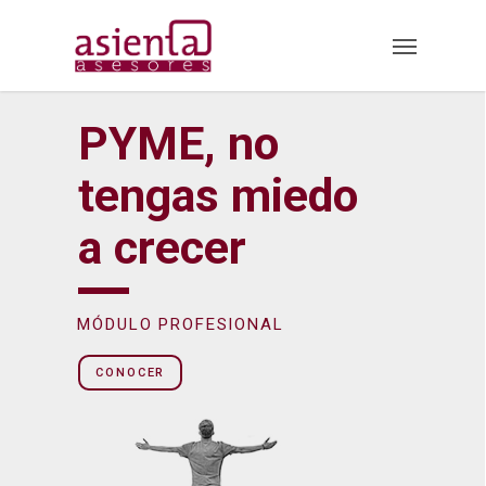
Skip
Menu
to
main
content
PYME, no
tengas miedo
a crecer
MÓDULO PROFESIONAL
CONOCER