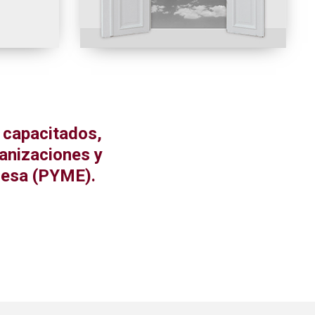
 capacitados,
ganizaciones y
resa (PYME).