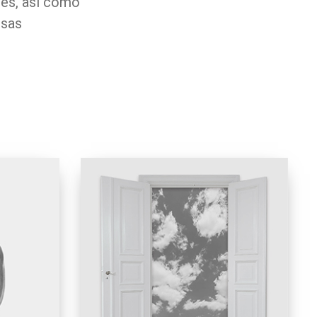
res, así como
esas