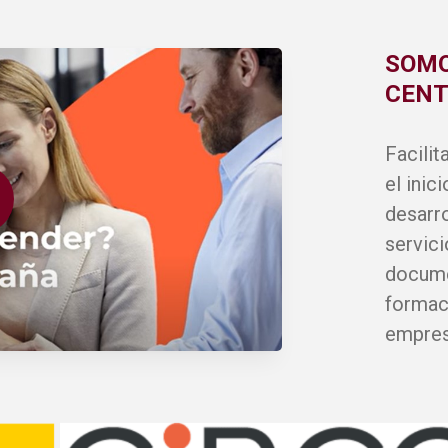
SOMO
CENT
Facilit
Video
el inic
desarro
servici
docume
formaci
empres