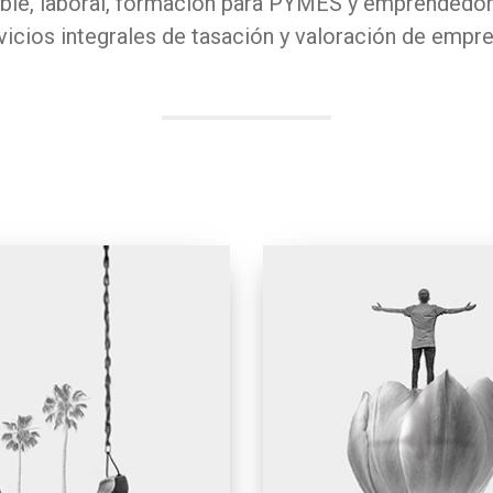
able, laboral, formación para PYMES y emprendedo
vicios integrales de tasación y valoración de empr