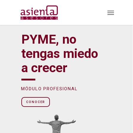
Skip
Menu
to
main
content
PYME, no
tengas miedo
a crecer
MÓDULO PROFESIONAL
CONOCER