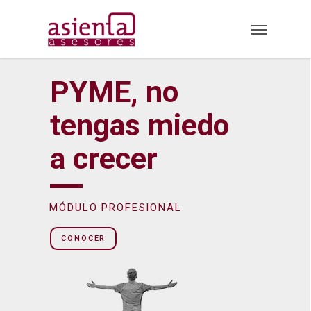
Skip
Menu
to
main
content
PYME, no
tengas miedo
a crecer
MÓDULO PROFESIONAL
CONOCER