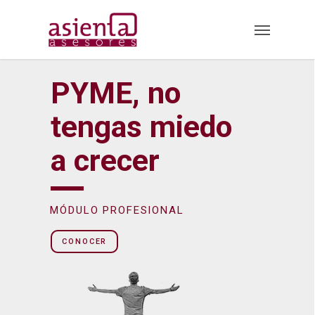
Skip
Menu
to
main
content
PYME, no
tengas miedo
a crecer
MÓDULO PROFESIONAL
CONOCER